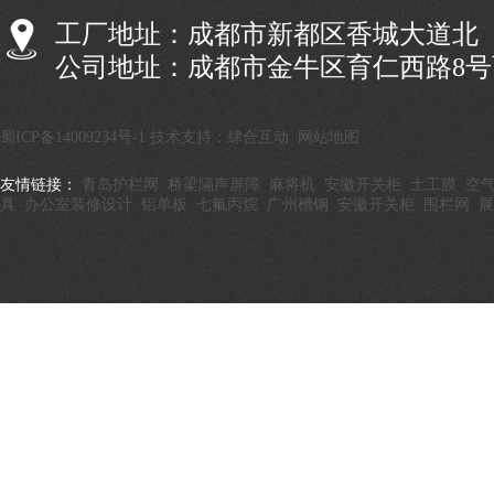
工厂地址：成都市新都区香城大道北
公司地址：成都市金牛区育仁西路8
蜀ICP备14009234号-1
技术支持：肆合互动
网站地图
友情链接：
青岛护栏网
桥梁隔声屏障
麻将机
安徽开关柜
土工膜
空
具
办公室装修设计
铝单板
七氟丙烷
广州槽钢
安徽开关柜
围栏网
展