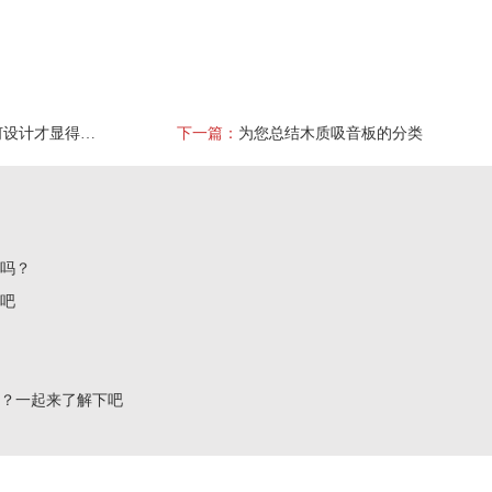
你知道吸音板的贴图应该如何设计才显得真实?
下一篇：
为您总结木质吸音板的分类
了吗？
下吧
吗？一起来了解下吧