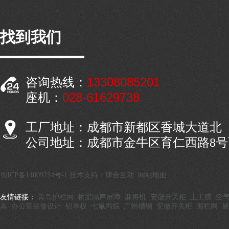
找到我们
13308085201
咨询热线：
028-61629738
座机：
工厂地址：成都市新都区香城大道北
公司地址：成都市金牛区育仁西路8
蜀ICP备14009234号-1
技术支持：肆合互动
网站地图
友情链接：
青岛护栏网
桥梁隔声屏障
麻将机
安徽开关柜
土工膜
空
具
办公室装修设计
铝单板
七氟丙烷
广州槽钢
安徽开关柜
围栏网
展