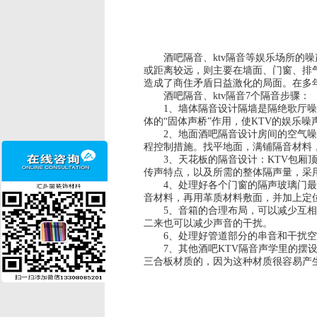
酒吧隔音、
ktv隔音
等娱乐场所的噪
或距离较远，则主要在墙面、门窗、排气
造成了商住矛盾日益激化的局面。在多
酒吧隔音、ktv隔音7个隔音步骤：
1、墙体隔音设计隔墙是隔绝歌厅噪音
体的“固体声桥”作用，使KTV的娱乐
2、地面酒吧隔音设计房间的空气噪声
程控制措施。找平地面，满铺隔音材料
3、天花板的隔音设计：KTV包厢顶
传声特点，以及所需的整体隔声量，采
4、处理好各个门窗的隔声玻璃门最好
音材料，再用革质材料敷面，并加上定
5、音箱的合理布局，可以减少互相干
二来也可以减少声音的干扰。
6、处理好管道部分的串音和干扰空调
7、其他酒吧KTV隔音声学里的摆设
三合板材质的，因为这种材质很容易产