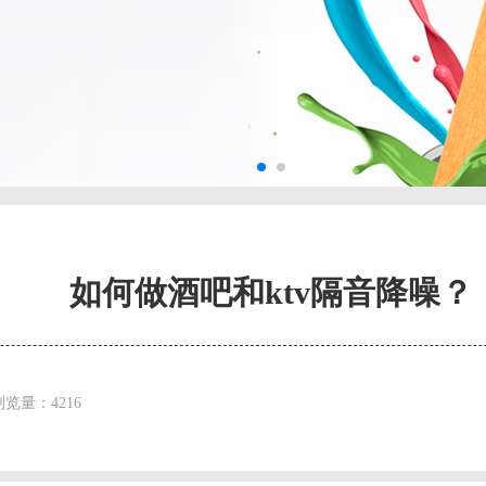
如何做酒吧和ktv隔音降噪？
浏览量：4216