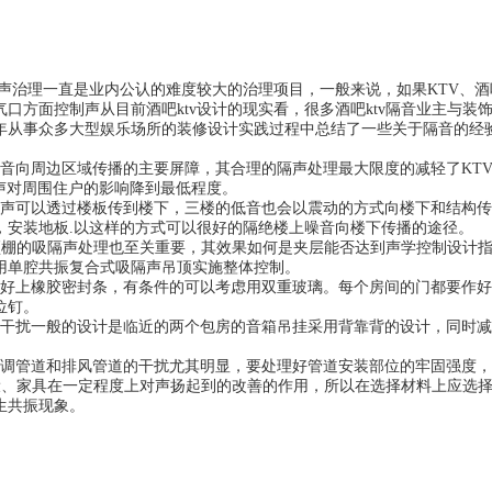
声治理一直是业内公认的难度较大的治理项目，一般来说，如果KTV、
口方面控制声从目前酒吧ktv设计的现实看，很多酒吧ktv隔音业主与
年从事众多大型娱乐场所的装修设计实践过程中总结了一些关于隔音的经验
向周边区域传播的主要屏障，其合理的隔声处理最大限度的减轻了KTV
噪声对周围住户的影响降到最低程度。
可以透过楼板传到楼下，三楼的低音也会以震动的方式向楼下和结构传
，安装地板.以这样的方式可以很好的隔绝楼上噪音向楼下传播的途径。
棚的吸隔声处理也至关重要，其效果如何是夹层能否达到声学控制设计指
用单腔共振复合式吸隔声吊顶实施整体控制。
上橡胶密封条，有条件的可以考虑用双重玻璃。每个房间的门都要作好
位钉。
扰一般的设计是临近的两个包房的音箱吊挂采用背靠背的设计，同时减
管道和排风管道的干扰尤其明显，要处理好管道安装部位的牢固强度，
、家具在一定程度上对声扬起到的改善的作用，所以在选择材料上应选择
生共振现象。