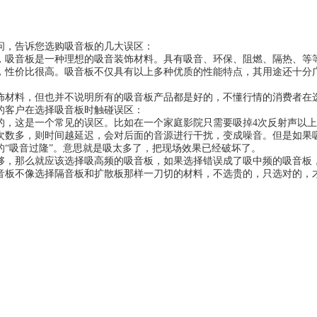
，告诉您选购
吸音板
的几大误区：
音板是一种理想的吸音装饰材料。具有吸音、环保、阻燃、隔热、等等
，性价比很高。吸音板不仅具有以上多种优质的性能特点，其用途还十分
料，但也并不说明所有的吸音板产品都是好的，不懂行情的消费者在选
的客户在选择吸音板时触碰误区：
这是一个常见的误区。比如在一个家庭影院只需要吸掉4次反射声以上
次数多，则时间越延迟，会对后面的音源进行干扰，变成噪音。但是如果
的“吸音过隆”。意思就是吸太多了，把现场效果已经破坏了。
那么就应该选择吸高频的吸音板，如果选择错误成了吸中频的吸音板，
音板不像选择
隔音板
和扩散板那样一刀切的材料，不选贵的，只选对的，