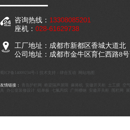
13308085201
咨询热线：
028-61629738
座机：
工厂地址：成都市新都区香城大道北
公司地址：成都市金牛区育仁西路8
蜀ICP备14009234号-1
技术支持：肆合互动
网站地图
友情链接：
青岛护栏网
桥梁隔声屏障
麻将机
安徽开关柜
土工膜
空
具
办公室装修设计
铝单板
七氟丙烷
广州槽钢
安徽开关柜
围栏网
展