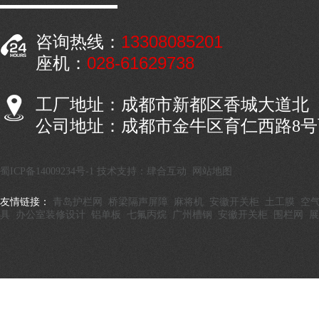
13308085201
咨询热线：
028-61629738
座机：
工厂地址：成都市新都区香城大道北
公司地址：成都市金牛区育仁西路8
蜀ICP备14009234号-1
技术支持：肆合互动
网站地图
友情链接：
青岛护栏网
桥梁隔声屏障
麻将机
安徽开关柜
土工膜
空
具
办公室装修设计
铝单板
七氟丙烷
广州槽钢
安徽开关柜
围栏网
展