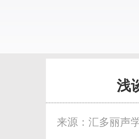
浅
来源：汇多丽声学 发