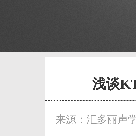
浅谈K
来源：汇多丽声学 发