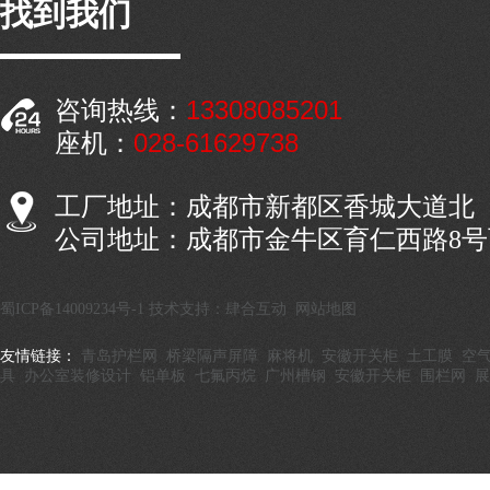
找到我们
13308085201
咨询热线：
028-61629738
座机：
工厂地址：成都市新都区香城大道北
公司地址：成都市金牛区育仁西路8
蜀ICP备14009234号-1
技术支持：肆合互动
网站地图
友情链接：
青岛护栏网
桥梁隔声屏障
麻将机
安徽开关柜
土工膜
空
具
办公室装修设计
铝单板
七氟丙烷
广州槽钢
安徽开关柜
围栏网
展