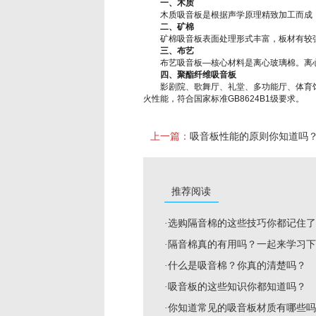
一、木质
木质吸音板是根据声学原理精致加工而成，
二、矿棉
矿棉吸音板表面处理形式丰富，板材有较强的
三、布艺
布艺吸音板—核心材料是离心玻璃棉。离心
四、聚酯纤维吸音板
影剧院、歌舞厅、礼堂、多功能厅、体育馆
火性能，符合国家标准GB8624B1级要求。
上一篇：
吸音板性能的原则你知道吗
推荐阅读
·选购隔音棉的这些技巧你都记住
·隔音棉真的有用吗？一起来学习
·什么是吸音棉？你真的清楚吗？
·吸音板的这些知识你都知道吗？
·你知道常见的吸音板材质有哪些