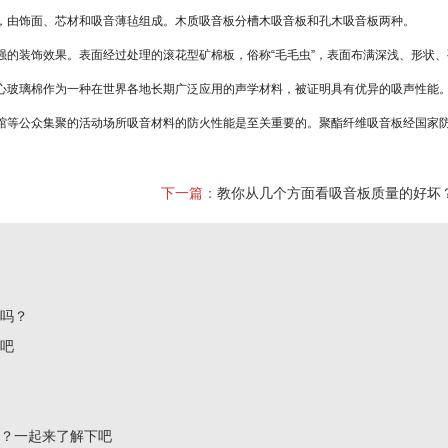
由饰面、芯材和吸音薄毡组成。木质吸音板分槽木吸音板和孔木吸音板两种。
装饰效果。表面经过处理的滚花型矿棉板，俗称“毛毛虫”，表面布满深浅、形状、
玻璃棉作为一种在世界各地长期广泛应用的声学材料，被证明具有优异的吸声性能
等公众集聚的活动场所吸音材料的防火性能是至关重要的。聚酯纤维吸音板经国家防
？
下一篇：
教你从几个方面看吸音板质量的好坏
了吗？
下吧
吗？一起来了解下吧